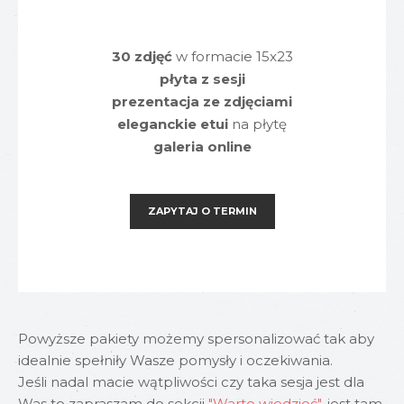
30 zdjęć
w formacie 15x23
płyta z sesji
prezentacja ze zdjęciami
eleganckie etui
na płytę
galeria online
ZAPYTAJ O TERMIN
Powyższe pakiety możemy spersonalizować tak aby
idealnie spełniły Wasze pomysły i oczekiwania.
Jeśli nadal macie wątpliwości czy taka sesja jest dla
Was to zapraszam do sekcji
"Warto wiedzieć"
, jest tam